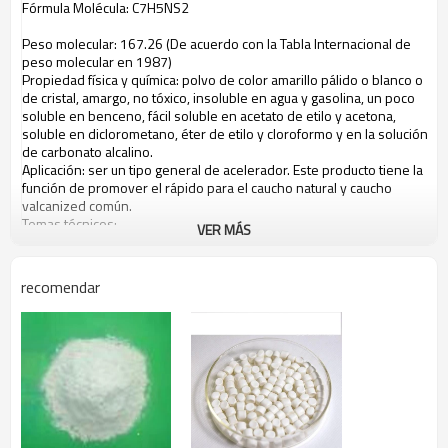
Fórmula
Molécula:
C7H5NS2
Peso molecular
:
167.26
(De acuerdo
con la Tabla
Internacional de
peso molecular
en 1987)
Propiedad
física y química:
polvo de
color amarillo pálido o
blanco
o
de cristal
, amargo,
no tóxico
,
insoluble
en agua y
gasolina
,
un
poco
soluble
en benceno
,
fácil
soluble
en acetato de etilo
y
acetona
,
soluble
en diclorometano
,
éter
de etilo y cloroformo
y
en
la solución
de
carbonato alcalino
.
Aplicación:
ser un
tipo general de
acelerador
.
Este producto
tiene la
función de
promover el
rápido
para el caucho
natural y caucho
valcanized
común.
Temas técnicos
:
VER MÁS
Data
Item
First-grade Product
Qualified Product
Appearance
Pale yellow or white powder or crystal
recomendar
Initial Melting Point,
171.0
170.0
℃
≥
Ash Content % ≤
0.30
0.30
Loss on heating ≤
0.40
0.50
Residue on
0.1
0.1
sieve(150µm) % ≤
Embalaje y
almacenaje: El
exterior es un saco
tejido,
el
interior es
una
bolsa de plástico.
Peso
neto:
20Kg
.
Debe ser almacenado
en
el
lugar
de los productos
frescos,
vebtilated
y
aceitoso
seco
y
bueno
.