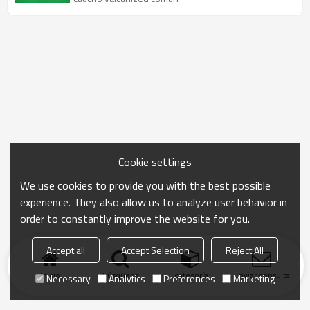
Cookie settings
We use cookies to provide you with the best possible
experience. They also allow us to analyze user behavior in
order to constantly improve the website for you.
Accept all
Accept Selection
Reject All
Inicio
búsqueda
categoría
Enviar consulta
Necessary
Analytics
Preferences
Marketing