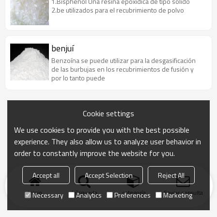
1.Bisphenol Una resina epoxídica de tipo sólido
2.be utilizados para el recubrimiento de polvo
benjuí
Benzoína se puede utilizar para la desgasificación
de las burbujas en los recubrimientos de fusión y
por lo tanto puede
Cookie settings
We use cookies to provide you with the best possible
experience. They also allow us to analyze user behavior in
order to constantly improve the website for you.
Accept all
Accept Selection
Reject All
Inicio
búsqueda
categoría
Enviar consulta
Necessary
Analytics
Preferences
Marketing