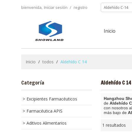
bienvenida,
Iniciar sesión
/
registro
Inicio
Inicio
/
todos
/
Aldehído C 14
Categoría
Aldehído C 14
Excipientes Farmacéuticos
Hangzhou Sho
de
Aldehído C
con nosotros a
Farmacéutica APIS
más bajo de
A
Aditivos Alimentarios
1 resultados