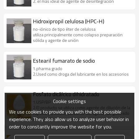
2. el más ideal de agente de desintegración
Hidroxipropil celulosa (HPC-H)
no-iónico de tipo éter de celulosa
utiliza principalmente como colapso preparación
sólida y agente de unión
Estearil fumarato de sodio
1.pharma grado
2.Used como droga del lubricante en los accesorios
Fosfato dicálcico dihidratado
Cookie settings
1.USP/BP
2.El producto se utiliza como agente de dilución de la
We use cookies to provide you with the best possible
cápsula y trocisco, sorbente del agente de glaseado
experience. They also allow us to analyze user behavior in
y ungüento
order to constantly improve the website for you.
Resina poliacrílico Ⅱ