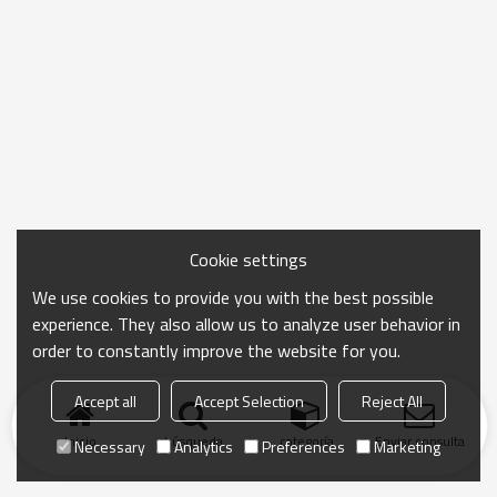
Cookie settings
We use cookies to provide you with the best possible
experience. They also allow us to analyze user behavior in
order to constantly improve the website for you.
Accept all
Accept Selection
Reject All
Inicio
búsqueda
categoría
Enviar consulta
Necessary
Analytics
Preferences
Marketing